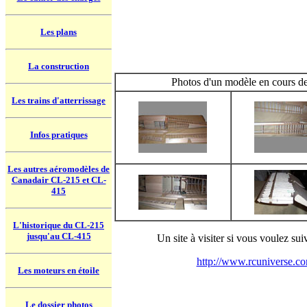
Les plans
La construction
Photos d'un modèle en cours de
Les trains d'atterrissage
Infos pratiques
Les autres aéromodèles de
Canadair CL-215 et CL-
415
L'historique du CL-215
jusqu'au CL-415
Un site à visiter si vous voulez sui
http://www.rcuniverse.
Les moteurs en étoile
Le dossier photos