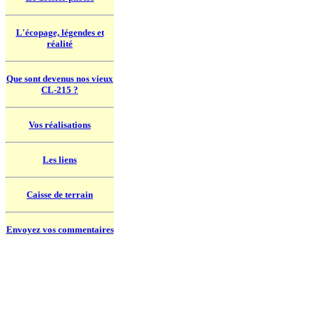
L'écopage, légendes et
réalité
Que sont devenus nos vieux
CL-215 ?
Vos réalisations
Les liens
Caisse de terrain
Envoyez vos commentaires