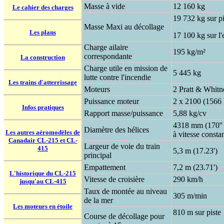
Masse à vide
12 160 kg
Le cahier des charges
19 732 kg sur pi
Masse Maxi au décollage
Les plans
17 100 kg sur l'
Charge ailaire
195 kg/m²
correspondante
La construction
Charge utile en mission de
5 445 kg
lutte contre l'incendie
Les trains d'atterrissage
Moteurs
2 Pratt & Whit
Puissance moteur
2 x 2100 (1566
Infos pratiques
Rapport masse/puissance
5,88 kg/cv
4318 mm (170'' 
Diamètre des hélices
Les autres aéromodèles de
à vitesse constan
Canadair CL-215 et CL-
Largeur de voie du train
415
5,3 m (17.23')
principal
Empattement
7,2 m (23.71')
L'historique du CL-215
Vitesse de croisière
290 km/h
jusqu'au CL-415
Taux de montée au niveau
305 m/min
de la mer
Les moteurs en étoile
810 m sur piste
Course de décollage pour