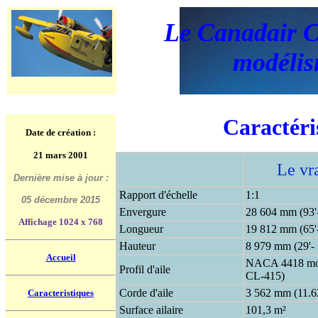
Le Canadair 
modéli
Caractéri
Date de création :
21 mars 2001
Le vr
Dernière mise à jour :
Rapport d'échelle
1:1
05 décembre 2015
Envergure
28 604 mm (93'
Affichage 1024 x 768
Longueur
19 812 mm (65'
Hauteur
8 979 mm (29'- 
Accueil
NACA 4418 modi
Profil d'aile
CL-415)
Corde d'aile
3 562 mm (11.6
Caracteristiques
Surface ailaire
101,3 m²