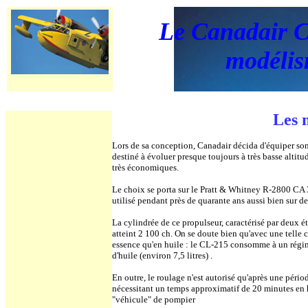
Le Canadair 
modéli
Les 
Lors de sa conception, Canadair décida d'équiper son
destiné à évoluer presque toujours à très basse altit
très économiques.
Le choix se porta sur le Pratt & Whitney R-2800 CA 3
utilisé pendant près de quarante ans aussi bien sur de
La cylindrée de ce propulseur, caractérisé par deux ét
atteint 2 100 ch. On se doute bien qu'avec une telle 
essence qu'en huile : le CL-215 consomme à un régim
d'huile (environ 7,5 litres) .
En outre, le roulage n'est autorisé qu'après une pério
nécessitant un temps approximatif de 20 minutes en h
"véhicule" de pompier