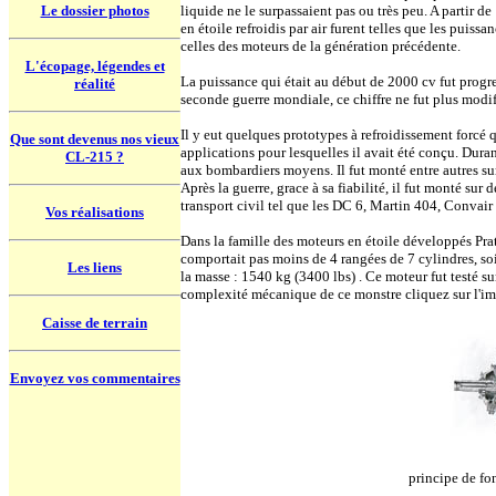
Le dossier photos
liquide ne le surpassaient pas ou très peu. A partir d
en étoile refroidis par air furent telles que les pui
celles des moteurs de la génération précédente.
L'écopage, légendes et
La puissance qui était au début de 2000 cv fut progr
réalité
seconde guerre mondiale, ce chiffre ne fut plus modifi
Il y eut quelques prototypes à refroidissement forcé 
Que sont devenus nos vieux
applications pour lesquelles il avait été conçu. Dura
CL-215 ?
aux bombardiers moyens. Il fut monté entre autres s
Après la guerre, grace à sa fiabilité, il fut monté sur
transport civil tel que les DC 6, Martin 404, Convair
Vos réalisations
Dans la famille des moteurs en étoile développés Pr
comportait pas moins de 4 rangées de 7 cylindres, soi
Les liens
la masse : 1540 kg (3400 lbs) . Ce moteur fut testé s
complexité mécanique de ce monstre cliquez sur l'im
Caisse de terrain
Envoyez vos commentaires
principe de fo