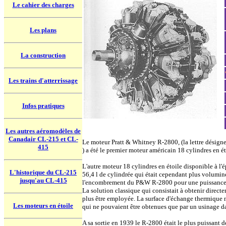
Le cahier des charges
Les plans
La construction
Les trains d'atterrissage
Infos pratiques
Les autres aéromodèles de
Canadair CL-215 et CL-
Le moteur Pratt & Whitney R-2800, (la lettre désigne
415
) a été le premier moteur américain 18 cylindres en é
L'autre moteur 18 cylindres en étoile disponible à l
L'historique du CL-215
56,4 l de cylindrée qui était cependant plus volumin
jusqu'au CL-415
l'encombrement du P&W R-2800 pour une puissance sup
La solution classique qui consistait à obtenir direct
plus être employée. La surface d'échange thermique né
Les moteurs en étoile
qui ne pouvaient être obtenues que par un usinage da
A sa sortie en 1939 le R-2800 était le plus puissant 